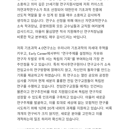
소중하고 의미 깊은 21세기형 연구지원사업에 저희 카이스트
자연과학연구소가 최초 선정되어 대한민국 기초과학 진흥에
선도적 역할을 할 수 있게 된 점을 매우 소중하고 감사하게
생각하고 있습니다. 연구소 선정을 위해 애쓰신 자연과학연구소
소속 학과장님, 운영위원회 모든 교수님들과 교직원 여러분께
감사드리고, 아울러 물심양면 적극 지원해주신 연구처장님을
비롯한 학교 본부에도 매우 감사드리는 바입니다.
저희 기초과학 4.0연구소는 우리나라 기초과학의 차세대 주역을
키우고, Early Career에서부터 “연구주제를 설정하는 자유와
연구자 두발로 우뚝 서는 독립의 기회”를 부여하는데 가장 큰
주안점을 두고 있습니다. 특히 박사후연구원이나 연구교수가 소속
전임교수의 연구방향에 얽매이지 않고, 자신만의 돌파구를 만드는
기회를 제공하고자 하였습니다. 희 연구소는 열린 공모와 공정한
심사를 거치어 현재 세분의 훌륭한 전임 연구교원들이 독립된
연구를 수행하고 있습니다. 전임연구교원들 에게는 인건비는
물론이고 연구추진비를 따로 지원함으로써 독립된 연구자로
성장할 수 있도록 인프라를 구축하고 있습니다. 아울러 새로운
연구주제를 발굴하고, 이를 토대로 세상에 없는 모험적인 연구를
시도하기 위해 1년에 20개 내외의 과제를 지원하고 있습니다. 비록
개개의 연구비가 크지 않지만, 새로운 분야를 고민하고 이를
개척하는데 일조 하리라 확신하고 있습니다.