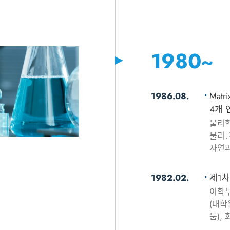
1980~
1986.08.
Matr
4개 
물리학
물리․
자연과
1982.02.
제1차
이학부
(대학
둠),