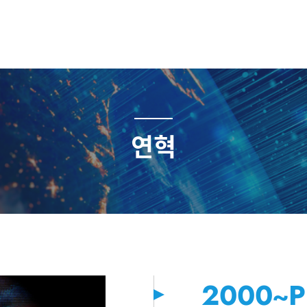
연혁
2000~P