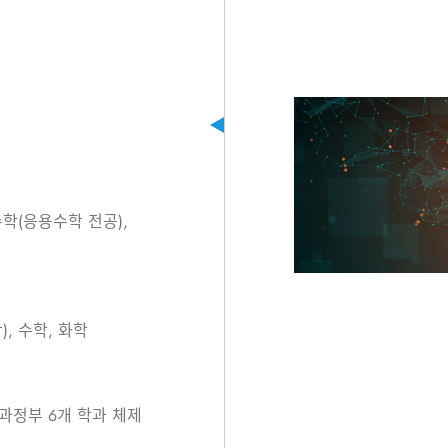
수학(응용수학 전공),
, 수학, 화학
양과정부 6개 학과 체제