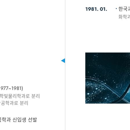
1981. 01.
한국과
화학과
77~1981)
수학및물리학과로 분리
학공학과로 분리
공학과 신입생 선발